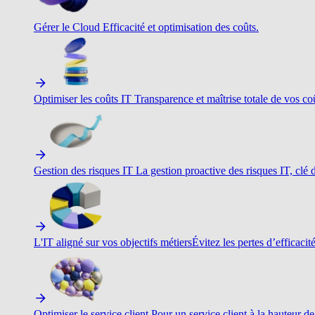
Gérer le Cloud
Efficacité et optimisation des coûts.
Optimiser les coûts IT
Transparence et maîtrise totale de vos c
Gestion des risques IT
La gestion proactive des risques IT, clé d
L'IT aligné sur vos objectifs métiers
Évitez les pertes d’efficacit
Optimiser le service client
Pour un service client à la hauteur de