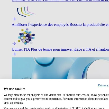
Améliorer l’expérience des employés
Boostez la productivité en 
Utiliser l’IA
Plus de temps pour innover grâce à l'IA et à l'autom
Privacy
We use cookies
We may place these for analysis of our visitor data, to improve our website, show personali
content and to give you a great website experience. For more information about the cookies
open the settings.
Your consent and the cookie policy apply to all websites of "USU", including: usu.com.