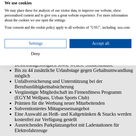
Strukturierte, eigenverantwortliche Arbeitsweise sowie
We use cookies
verhandlungssichere Deutsch- und Englischkenntnisse
We may place these for analysis of our visitor data, to improve our website, show
personalised content and to give you a great website experience. For more information
Unsere Benefits:
about the cookies we use open the settings.
Individuelle Weiterbildung im Weiterbildungsprogramm U
Your consent and the cookie policy apply to all websites of "USU", including: usu.com.
Step Up!
Buddyprogramm und individueller Einarbeitungsplan für
neue Mitarbeitende sowie eine Einführungsveranstaltung
Settings
Accept all
Flexible Arbeitszeiten und hybrides Arbeiten möglich
Workation im EU Ausland
Deny
30 Tage Urlaub jährlich, zusätzliche Urlaubstage bei langer
Betriebszugehörigkeit sowie weitere Sonderurlaube
Bis zu 44 zusätzliche Urlaubstage gegen Gehaltsumwandlung
möglich
Unfallversicherung und Unterstützung bei der
Berufsunfähigkeitsabsicherung
Vergünstigte Mitgliedschaft im Firmenfitness Programm
(EGYM Wellpass, Urban Sports Club)
Prämien für die Werbung neuer Mitarbeitenden
Subventioniertes Mittagsessensangebot
Eine Auswahl an Heiß- und Kaltgetränken & Snacks werden
kostenfrei zur Verfügung gestellt
Ausreichendes Parkplatzangebot mit Ladestationen für
Elektrofahrzeuge