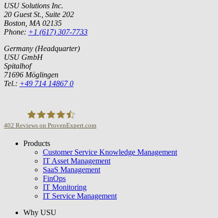
USU Solutions Inc.
20 Guest St., Suite 202
Boston, MA 02135
Phone:
+1 (617) 307-7733
Germany (Headquarter)
USU GmbH
Spitalhof
71696 Möglingen
Tel.:
+49 714 14867 0
402
Reviews on ProvenExpert.com
Products
USU GmbH
Customer Service Knowledge Management
IT Asset Management
SaaS Management
FinOps
IT Monitoring
IT Service Management
Why USU