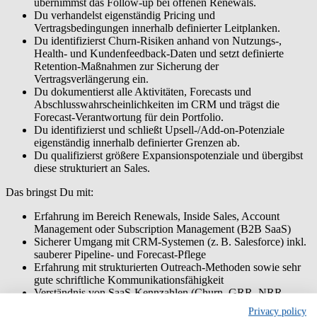
übernimmst das Follow-up bei offenen Renewals.
Du verhandelst eigenständig Pricing und
Vertragsbedingungen innerhalb definierter Leitplanken.
Du identifizierst Churn-Risiken anhand von Nutzungs-,
Health- und Kundenfeedback-Daten und setzt definierte
Retention-Maßnahmen zur Sicherung der
Vertragsverlängerung ein.
Du dokumentierst alle Aktivitäten, Forecasts und
Abschlusswahrscheinlichkeiten im CRM und trägst die
Forecast-Verantwortung für dein Portfolio.
Du identifizierst und schließt Upsell-/Add-on-Potenziale
eigenständig innerhalb definierter Grenzen ab.
Du qualifizierst größere Expansionspotenziale und übergibst
diese strukturiert an Sales.
Das bringst Du mit:
Erfahrung im Bereich Renewals, Inside Sales, Account
Management oder Subscription Management (B2B SaaS)
Sicherer Umgang mit CRM-Systemen (z. B. Salesforce) inkl.
sauberer Pipeline- und Forecast-Pflege
Erfahrung mit strukturierten Outreach-Methoden sowie sehr
gute schriftliche Kommunikationsfähigkeit
Verständnis von SaaS-Kennzahlen (Churn, GRR, NRR,
ARR) sowie Erfahrung mit Usage-/Health-Daten
Privacy policy