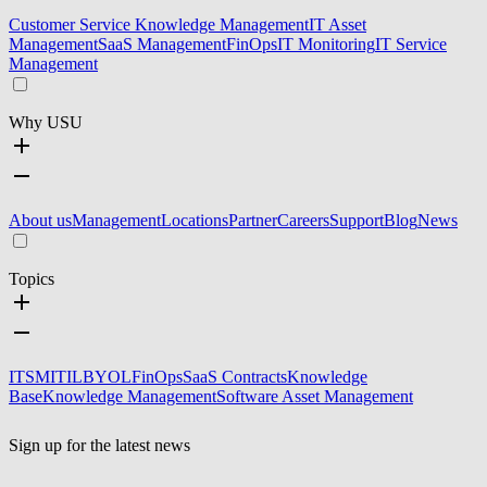
Customer Service Knowledge Management
IT Asset
Management
SaaS Management
FinOps
IT Monitoring
IT Service
Management
Why USU
About us
Management
Locations
Partner
Careers
Support
Blog
News
Topics
ITSM
ITIL
BYOL
FinOps
SaaS Contracts
Knowledge
Base
Knowledge Management
Software Asset Management
Sign up for the latest news