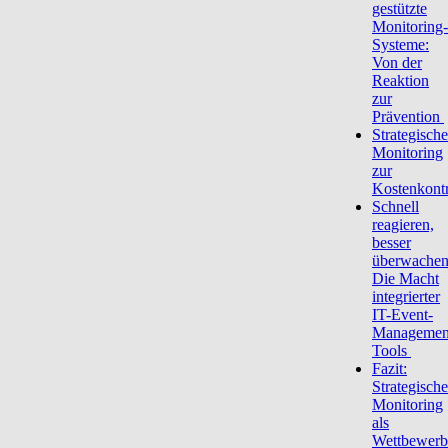
gestützte
Monitoring-
Systeme:
Von der
Reaktion
zur
Prävention
Strategische
Monitoring
zur
Kostenkont
Schnell
reagieren,
besser
überwachen
Die Macht
integrierter
IT-Event-
Managemen
Tools
Fazit:
Strategische
Monitoring
als
Wettbewerb