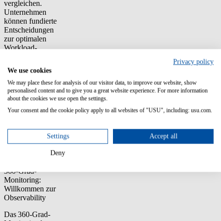
vergleichen.
Unternehmen
können fundierte
Entscheidungen
zur optimalen
Workload-
Platzierung
Privacy policy
treffen. Die
We use cookies
USU Monitoring
Masterclass
We may place these for analysis of our visitor data, to improve our website, show
personalised content and to give you a great website experience. For more information
bietet hier
about the cookies we use open the settings.
wertvolle
Einblicke, wie
Your consent and the cookie policy apply to all websites of "USU", including: usu.com.
Unternehmen
diese
Komplexität
Settings
Accept all
beherrschen
Deny
können.
360-Grad-
Monitoring:
Willkommen zur
Observability
Das
360-Grad-