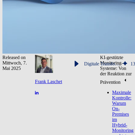
Released on
KI-gestützte
Mittwoch, 7.
Monitoring-
Digitale Transformation 2025: Das A und O des IT-Monitorings
1
Mai 2025
Systeme: Von
der Reaktion zur
Frank Laschet
Prävention
Maximale
Kontrolle:
Warum
On-
Premises
im
Hybrid-
Monitoring