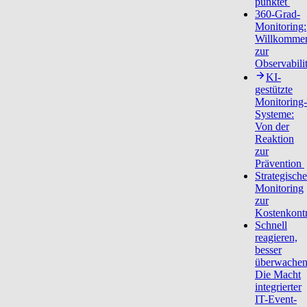
punktet
360-Grad-
Monitoring:
Willkomme
zur
Observabili
KI-
gestützte
Monitoring-
Systeme:
Von der
Reaktion
zur
Prävention
Strategische
Monitoring
zur
Kostenkont
Schnell
reagieren,
besser
überwachen
Die Macht
integrierter
IT-Event-