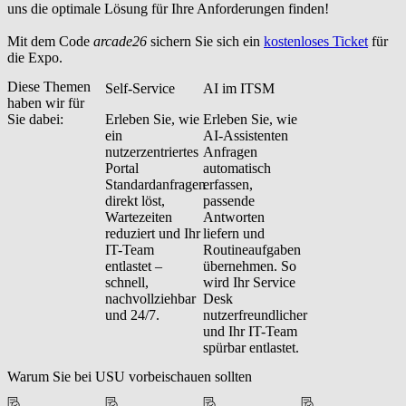
uns die optimale Lösung für Ihre Anforderungen finden!
Mit dem Code
arcade26
sichern Sie sich ein
kostenloses Ticket
für
die Expo.
Diese Themen
Self-Service
AI im ITSM
haben wir für
Sie dabei:
Erleben Sie, wie
Erleben Sie, wie
ein
AI-Assistenten
nutzerzentriertes
Anfragen
Portal
automatisch
Standardanfragen
erfassen,
direkt löst,
passende
Wartezeiten
Antworten
reduziert und Ihr
liefern und
IT-Team
Routineaufgaben
entlastet –
übernehmen. So
schnell,
wird Ihr Service
nachvollziehbar
Desk
und 24/7.
nutzerfreundlicher
und Ihr IT-Team
spürbar entlastet.
Warum Sie bei USU vorbeischauen sollten