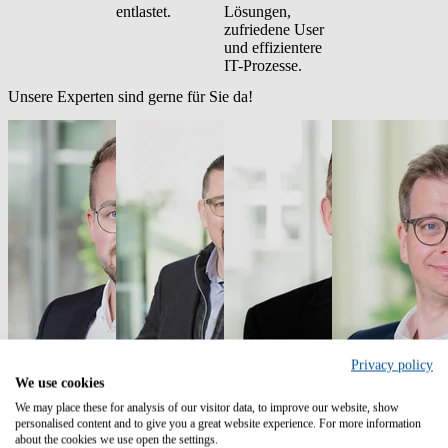
entlastet.
Lösungen,
zufriedene User
und effizientere
IT-Prozesse.
Unsere Experten sind gerne für Sie da!
Privacy policy
We use cookies
Levin Geib
Sebastian Pister
Frank Zdunek
Phol Siebke
We may place these for analysis of our visitor data, to improve our website, show
personalised content and to give you a great website experience. For more information
Solution Sales
Senior Sales
Senior Solution
Senior Sales
about the cookies we use open the settings.