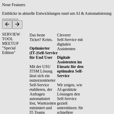
Neue Features
Einblicke in aktuelle Entwicklungen rund um AI & Automatisierung
SERVIEW
Das beste
Cleverer
TOOL
Ticket? Keins.
Self‑Service mit
MEETUP
digitalen
"Special
Optimierter
Assistenten
Edition"
(IT-)Self‑Service
für End User
Digitale
Assistenten im
Mit der USU
Einsatz für den
ITSM Lösung
optimalen Self-
lässt sich ein
Service
nutzerzentrierter
Self-Service
Wir zeigen, wie
etablieren, der
AI-gestützte
Anfragen
Lösungen den
automatisiert
Self-Service
löst, Wartezeiten
gezielt
minimiert und
unterstützen: für
IT-Teams
schnellere