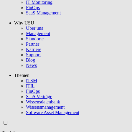
IT Monitoring
FinOps
SaaS Management
Why USU
Über uns
Management
Standorte
Partner
Karriere
Support
Blog
News
Themen
ITSM
ITIL
FinOps
SaaS Verträge
Wissensdatenbank
Wissensmanagement
Software Asset Management