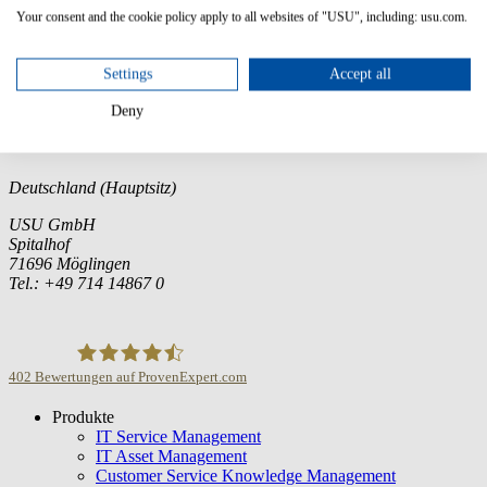
Engineer
Manager
Sales Engineer
Manager
Your consent and the cookie policy apply to all websites of "USU", including: usu.com.
Sie haben weitere Fragen?
Gerne stehen wir Ihnen für Rückfragen zum SERVIEW Summit per
Settings
Accept all
E-Mail an
events@usu.com
zur Verfügung.
Deny
Deutschland (Hauptsitz)
USU GmbH
Spitalhof
71696 Möglingen
Tel.: +49 714 14867 0
402
Bewertungen auf ProvenExpert.com
Produkte
USU GmbH
IT Service Management
IT Asset Management
Customer Service Knowledge Management