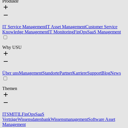
Produkte
IT Service Management
IT Asset Management
Customer Service
Knowledge Management
IT Monitoring
FinOps
SaaS Management
Why USU
Über uns
Management
Standorte
Partner
Karriere
Support
Blog
News
Themen
ITSM
ITIL
FinOps
SaaS
Verträge
Wissensdatenbank
Wissensmanagement
Software Asset
Management