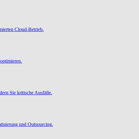
imierten Cloud-Betrieb.
optimieren.
ern Sie kritische Ausfälle.
atisierung und Outsourcing.