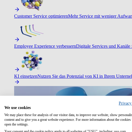
Customer Service optimieren
Mehr Service mit weniger Aufwand
Employee Experience verbessern
Digitale Services und Kanäle f
KI einsetzen
Nutzen Sie das Potenzial von KI in Ihrem Untern
Privacy
We use cookies
We may place these for analysis of our visitor data, to improve our website, show personali
content and to give you a great website experience. For more information about the cookies
open the settings.
Your consent and the cookie policy apply to all websites of "USU", including: usu.com.